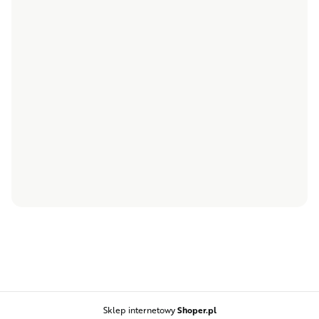
INFORMACJE
Regulaminy
Zwroty i reklamacje
Polityka prywatności
O NAS
Dane kontakowe
O marce Sachete
Współpraca B2B
Blog
© 2026 NORD — Wszystkie prawa zastrzeżone.
Szablon NØRD Storefront
Sklep internetowy
Shoper.pl